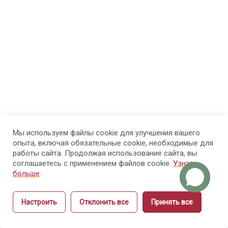
физиология
рук и ногтей
Модуль
8
4.
Болезни
рук и
ногтей
Мы используем файлы cookie для улучшения вашего
Модуль 5.
14
опыта, включая обязательные cookie, необходимые для
Санитария
работы сайта. Продолжая использование сайта, вы
и гигиена
соглашаетесь с применением файлов cookie.
Узнать
больше
.
Модуль 6.
15
Настроить
Отклонить все
Принять все
Этика и
Назад
Вперёд
культура