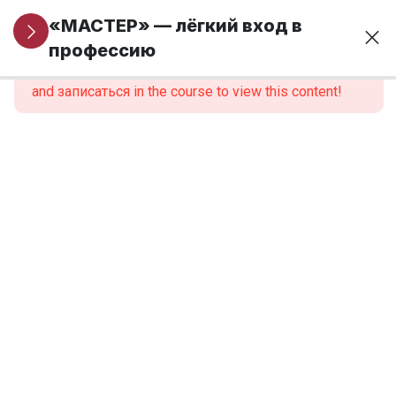
Информация
5
«МАСТЕР» — лёгкий вход в
для новых
профессию
This content is protected, please
войти
учеников
and записаться in the course to view this content!
Модуль 1. Основы
24
финансовой
грамотности и
предпринимательства
Модуль 2.
9
Введение в
профессию
Модуль 3.
12
Анатомия,