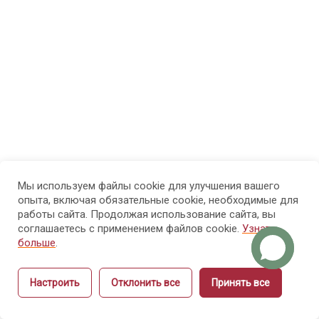
физиология
рук и ногтей
Модуль
8
4.
Болезни
рук и
ногтей
Мы используем файлы cookie для улучшения вашего
Модуль 5.
14
опыта, включая обязательные cookie, необходимые для
Санитария
работы сайта. Продолжая использование сайта, вы
и гигиена
соглашаетесь с применением файлов cookie.
Узнать
больше
.
Модуль 6.
15
Настроить
Отклонить все
Принять все
Этика и
Назад
Вперёд
культура