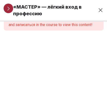
Информация
5
«МАСТЕР» — лёгкий вход в
для новых
профессию
This content is protected, please
войти
учеников
and записаться in the course to view this content!
Модуль 1. Основы
24
финансовой
грамотности и
предпринимательства
Модуль 2.
9
Введение в
профессию
Модуль 3.
12
Анатомия,