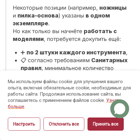
необходимо
Некоторые позиции (например,
ножницы
для
и
пилка-основа
) указаны
в одном
обучения?
экземпляре
.
Но как только вы начнёте
работать с
Как стать
моделями
, потребуется докупить ещё:
успешным
мастером?
➕
по 2 штуки каждого инструмента
,
📋 согласно требованиям
Санитарных
правил
, минимальное количество
Метод трёх
комплектов инструментов должно быть
проходов:
Мы используем файлы cookie для улучшения вашего
не менее 3
.
как
опыта, включая обязательные cookie, необходимые для
запоминать
работы сайта. Продолжая использование сайта, вы
теорию без
🧾 Готовая подборка на
соглашаетесь с применением файлов cookie.
Узнать
больше
.
заучивания
Wildberries
Мы сделали для вас подборку
Модуль 1. Основы
24
Настроить
Отклонить все
Принять все
Назад
Вперёд
оборудования, инструментов и
финансовой
материалов, которые подойдут для этого