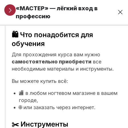
Информация
5
«МАСТЕР» — лёгкий вход в
Что необходимо для обучения?
для новых
профессию
учеников
🛍️ Что понадобится для
Документальное
обучения
оформление
Для прохождения курса вам нужно
обучения
самостоятельно приобрести
все
необходимые материалы и инструменты.
С чего
начинается
Вы можете купить всё:
обучение:
обязательный
🏬 в любом ногтевом магазине в вашем
шаг перед
городе,
стартом
🌐 или заказать через интернет.
Что
✂️ Инструменты