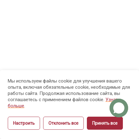
физиология
рук и ногтей
Модуль
8
4.
Болезни
рук и
ногтей
Мы используем файлы cookie для улучшения вашего
Модуль 5.
14
опыта, включая обязательные cookie, необходимые для
Санитария
работы сайта. Продолжая использование сайта, вы
и гигиена
соглашаетесь с применением файлов cookie.
Узнать
больше
.
Модуль 6.
15
Настроить
Отклонить все
Принять все
Этика и
Назад
Вперёд
культура