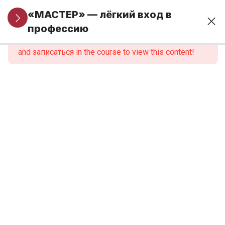
Информация
5
«МАСТЕР» — лёгкий вход в
для новых
профессию
This content is protected, please
войти
учеников
and записаться in the course to view this content!
Модуль 1. Основы
24
финансовой
грамотности и
предпринимательства
Модуль 2.
9
Введение в
профессию
Модуль 3.
12
Анатомия,