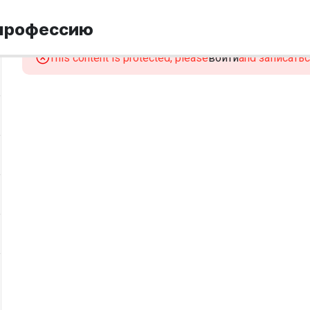
 профессию
This content is protected, please
войти
and записаться