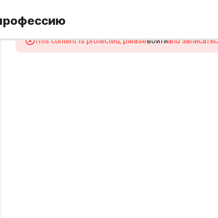
 профессию
This content is protected, please
войти
and записаться