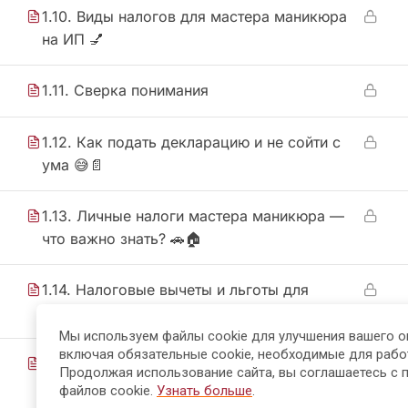
1.10. Виды налогов для мастера маникюра
на ИП 💅
1.11. Сверка понимания
1.12. Как подать декларацию и не сойти с
ума 😅📄
1.13. Личные налоги мастера маникюра —
что важно знать? 🚗🏠
1.14. Налоговые вычеты и льготы для
мастера маникюра 💸🎁
Мы используем файлы cookie для улучшения вашего о
включая обязательные cookie, необходимые для рабо
1.15. Финансовые риски мастера маникюра
Продолжая использование сайта, вы соглашаетесь с 
и как их избежать 🚨💅
файлов cookie.
Узнать больше
.