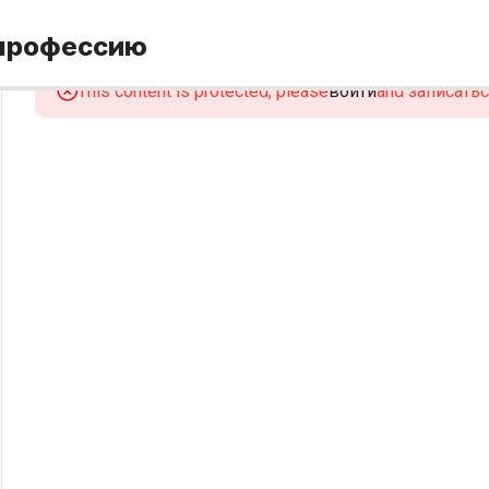
 профессию
This content is protected, please
войти
and записаться