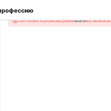
 профессию
This content is protected, please
войти
and записаться