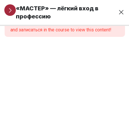
Информация
5
«МАСТЕР» — лёгкий вход в
для новых
профессию
This content is protected, please
войти
учеников
and записаться in the course to view this content!
Модуль 1. Основы
24
финансовой
грамотности и
предпринимательства
1.1.
Навигация
по
модулю
1.2. Зачем
нужна