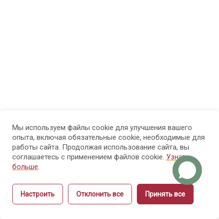
финансовая
грамотность?
1.3. Фокус
понимания
1.4. ТОП 10
финансовых
ошибок
Мы используем файлы cookie для улучшения вашего
опыта, включая обязательные cookie, необходимые для
1.5.
работы сайта. Продолжая использование сайта, вы
Финансовые
соглашаетесь с применением файлов cookie.
Узнать
цели
больше
.
мастера
ногтевого
Настроить
Отклонить все
Принять все
сервиса
Назад
Вперёд