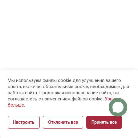
физиология
рук и ногтей
Модуль
8
4.
Болезни
рук и
ногтей
Мы используем файлы cookie для улучшения вашего
Модуль 5.
14
опыта, включая обязательные cookie, необходимые для
Санитария
работы сайта. Продолжая использование сайта, вы
и гигиена
соглашаетесь с применением файлов cookie.
Узнать
больше
.
Модуль 6.
15
Настроить
Отклонить все
Принять все
Этика и
Назад
Вперёд
культура