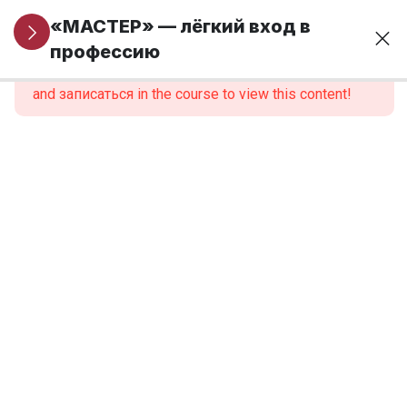
Информация
5
«МАСТЕР» — лёгкий вход в
для новых
профессию
This content is protected, please
войти
учеников
and записаться in the course to view this content!
Модуль 1. Основы
24
финансовой
грамотности и
предпринимательства
Модуль 2.
9
Введение в
профессию
Модуль 3.
12
Анатомия,