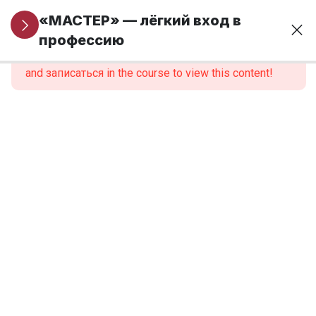
Информация
5
«МАСТЕР» — лёгкий вход в
для новых
профессию
This content is protected, please
войти
учеников
and записаться in the course to view this content!
Модуль 1. Основы
24
финансовой
грамотности и
предпринимательства
Модуль 2.
9
Введение в
профессию
2.1.
Навигация