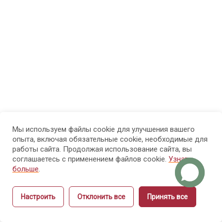
по
модулю
2.2.
Фокус
внимания
2.3.
История
маникюра
Мы используем файлы cookie для улучшения вашего
опыта, включая обязательные cookie, необходимые для
2.4.
работы сайта. Продолжая использование сайта, вы
Профессиональный
соглашаетесь с применением файлов cookie.
Узнать
больше
.
стандарт
Настроить
Отклонить все
Принять все
2.5.
Назад
Вперёд
ГОСТ