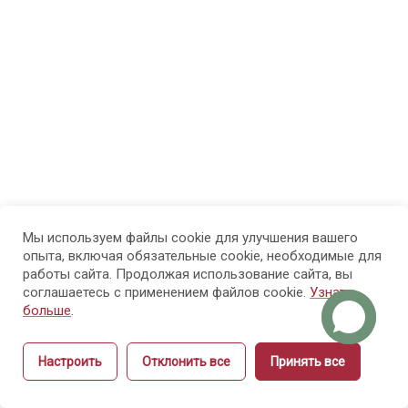
физиология
рук и ногтей
Модуль
8
4.
Болезни
рук и
ногтей
Мы используем файлы cookie для улучшения вашего
Модуль 5.
14
опыта, включая обязательные cookie, необходимые для
Санитария
работы сайта. Продолжая использование сайта, вы
и гигиена
соглашаетесь с применением файлов cookie.
Узнать
больше
.
Модуль 6.
15
Настроить
Отклонить все
Принять все
Этика и
Назад
Вперёд
культура