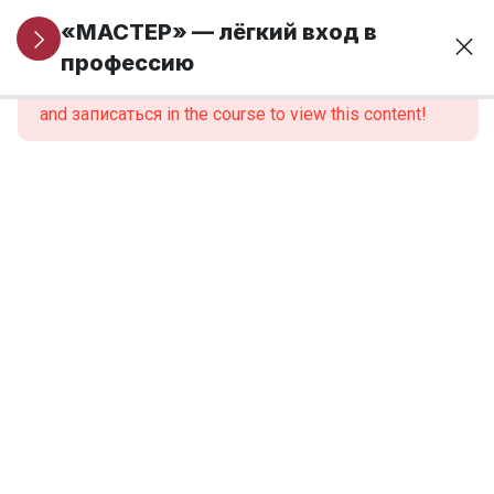
Информация
5
«МАСТЕР» — лёгкий вход в
для новых
профессию
This content is protected, please
войти
учеников
and записаться in the course to view this content!
Модуль 1. Основы
24
финансовой
грамотности и
предпринимательства
Модуль 2.
9
Введение в
профессию
Модуль 3.
12
Анатомия,