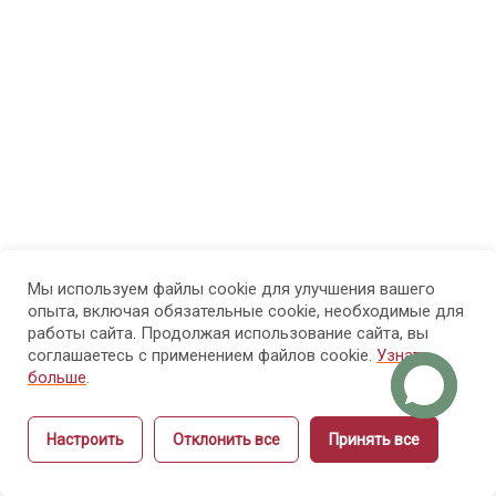
физиология
рук и ногтей
Модуль
8
4.
Болезни
рук и
ногтей
Мы используем файлы cookie для улучшения вашего
Модуль 5.
14
опыта, включая обязательные cookie, необходимые для
Санитария
работы сайта. Продолжая использование сайта, вы
и гигиена
соглашаетесь с применением файлов cookie.
Узнать
больше
.
Модуль 6.
15
Настроить
Отклонить все
Принять все
Этика и
Назад
Вперёд
культура