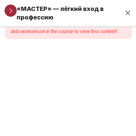
Информация
5
«МАСТЕР» — лёгкий вход в
для новых
профессию
This content is protected, please
войти
учеников
and записаться in the course to view this content!
Модуль 1. Основы
24
финансовой
грамотности и
предпринимательства
Модуль 2.
9
Введение в
профессию
Модуль 3.
12
Анатомия,