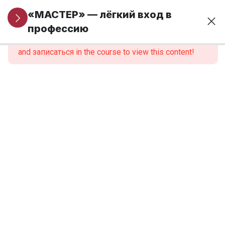
Информация
5
«МАСТЕР» — лёгкий вход в
для новых
профессию
This content is protected, please
войти
учеников
and записаться in the course to view this content!
Модуль 1. Основы
24
финансовой
грамотности и
предпринимательства
Модуль 2.
9
Введение в
профессию
Модуль 3.
12
Анатомия,