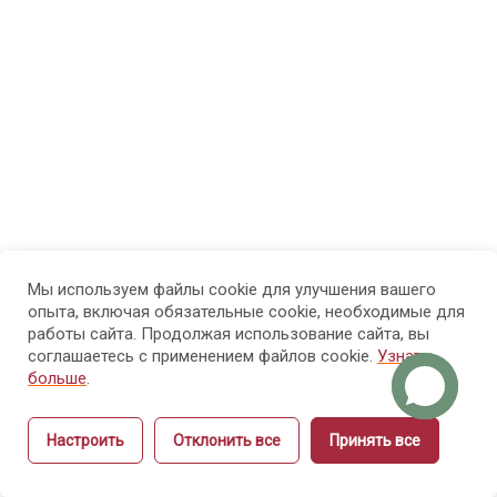
физиология
рук и ногтей
Модуль
8
4.
Болезни
рук и
ногтей
Мы используем файлы cookie для улучшения вашего
Модуль 5.
14
опыта, включая обязательные cookie, необходимые для
Санитария
работы сайта. Продолжая использование сайта, вы
и гигиена
соглашаетесь с применением файлов cookie.
Узнать
больше
.
Модуль 6.
15
Настроить
Отклонить все
Принять все
Этика и
Назад
Вперёд
культура