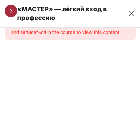
Информация
5
«МАСТЕР» — лёгкий вход в
для новых
профессию
This content is protected, please
войти
учеников
and записаться in the course to view this content!
Модуль 1. Основы
24
финансовой
грамотности и
предпринимательства
Модуль 2.
9
Введение в
профессию
Модуль 3.
12
Анатомия,