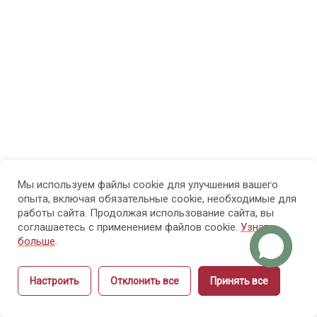
физиология
рук и ногтей
Модуль
8
4.
Болезни
рук и
ногтей
Мы используем файлы cookie для улучшения вашего
Модуль 5.
14
опыта, включая обязательные cookie, необходимые для
Санитария
работы сайта. Продолжая использование сайта, вы
и гигиена
соглашаетесь с применением файлов cookie.
Узнать
больше
.
Модуль 6.
15
Настроить
Отклонить все
Принять все
Этика и
Назад
Вперёд
культура