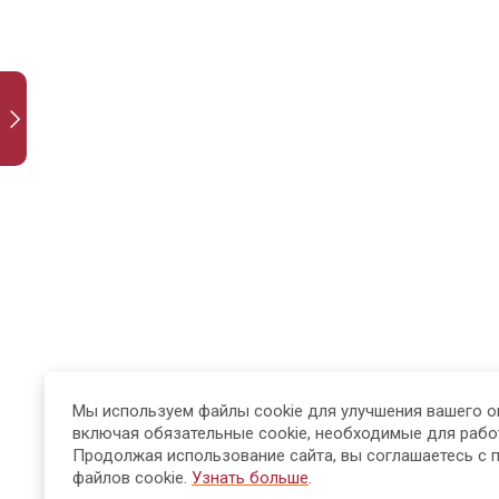
необходимо
для
обучения?
Как стать
успешным
мастером?
Метод трёх
проходов:
как
запоминать
теорию без
заучивания
Мы используем файлы cookie для улучшения вашего о
включая обязательные cookie, необходимые для рабо
Модуль 1. Основы
24
Продолжая использование сайта, вы соглашаетесь с 
финансовой
файлов cookie.
Узнать больше
.