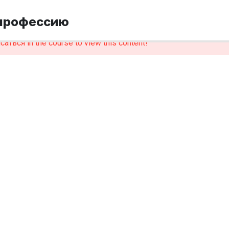
 профессию
саться in the course to view this content!