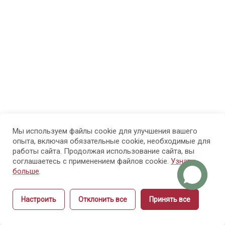
физиология
рук и ногтей
Модуль
8
4.
Болезни
рук и
ногтей
Мы используем файлы cookie для улучшения вашего
Модуль 5.
14
опыта, включая обязательные cookie, необходимые для
Санитария
работы сайта. Продолжая использование сайта, вы
и гигиена
соглашаетесь с применением файлов cookie.
Узнать
больше
.
Модуль 6.
15
Настроить
Отклонить все
Принять все
Этика и
Назад
Вперёд
культура