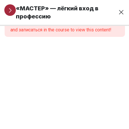
Информация
5
«МАСТЕР» — лёгкий вход в
для новых
профессию
This content is protected, please
войти
учеников
and записаться in the course to view this content!
Модуль 1. Основы
24
финансовой
грамотности и
предпринимательства
Модуль 2.
9
Введение в
профессию
Модуль 3.
12
Анатомия,