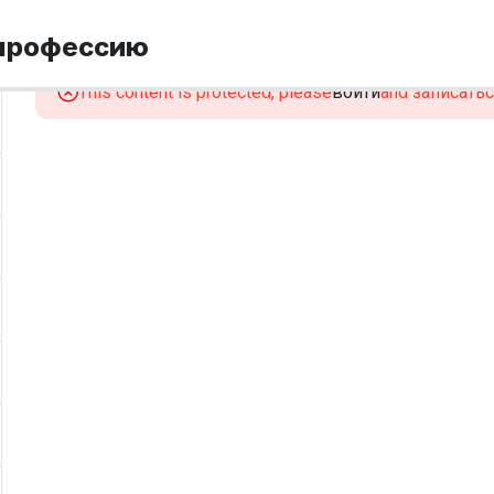
 профессию
This content is protected, please
войти
and записаться