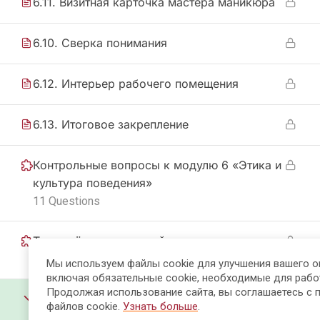
6.11. Визитная карточка мастера маникюра
6.10. Сверка понимания
6.12. Интерьер рабочего помещения
6.13. Итоговое закрепление
Контрольные вопросы к модулю 6 «Этика и
культура поведения»
11 Questions
Тренажёр компетенций
25 Questions
Мы используем файлы cookie для улучшения вашего о
включая обязательные cookie, необходимые для рабо
Продолжая использование сайта, вы соглашаетесь с 
Модуль 7. Психологические
53
файлов cookie.
Узнать больше
.