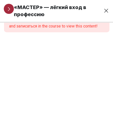
Информация
5
«МАСТЕР» — лёгкий вход в
для новых
профессию
This content is protected, please
войти
учеников
and записаться in the course to view this content!
Модуль 1. Основы
24
финансовой
грамотности и
предпринимательства
Модуль 2.
9
Введение в
профессию
Модуль 3.
12
Анатомия,