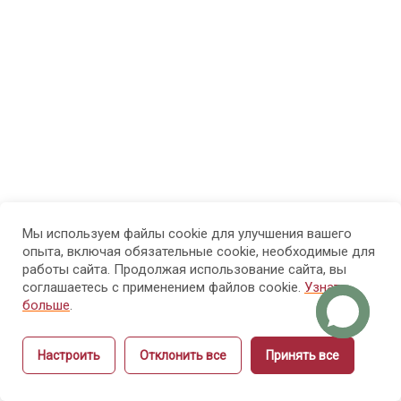
физиология
рук и ногтей
Модуль
8
4.
Болезни
рук и
ногтей
Мы используем файлы cookie для улучшения вашего
Модуль 5.
14
опыта, включая обязательные cookie, необходимые для
Санитария
работы сайта. Продолжая использование сайта, вы
и гигиена
соглашаетесь с применением файлов cookie.
Узнать
больше
.
Модуль 6.
15
Настроить
Отклонить все
Принять все
Этика и
Назад
Вперёд
культура