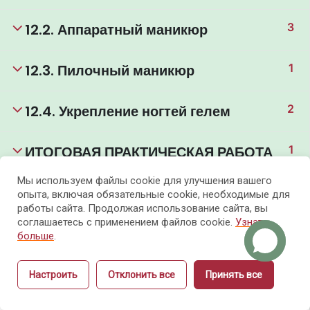
12.2. Аппаратный маникюр
3
12.3. Пилочный маникюр
1
12.4. Укрепление ногтей гелем
2
ИТОГОВАЯ ПРАКТИЧЕСКАЯ РАБОТА
1
Мы используем файлы cookie для улучшения вашего
Модуль 13. Продвижение в соцсетях
11
опыта, включая обязательные cookie, необходимые для
работы сайта. Продолжая использование сайта, вы
соглашаетесь с применением файлов cookie.
Узнать
ИТОГОВАЯ АТТЕСТАЦИЯ
1
больше
.
Итоговый аттестационный тест
Настроить
Отклонить все
Принять все
24 Questions