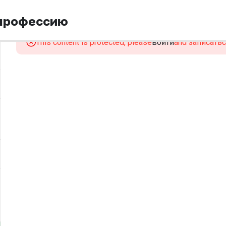
 профессию
This content is protected, please
войти
and записаться