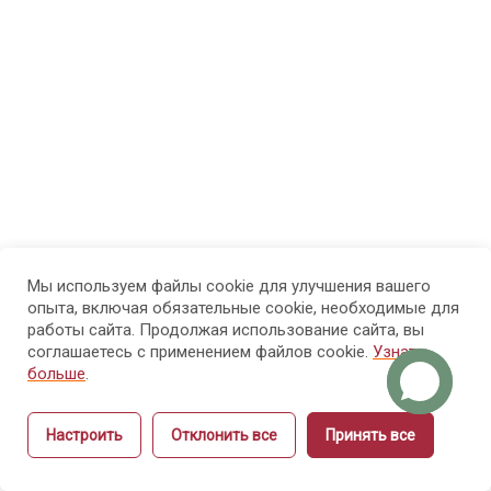
физиология
рук и ногтей
Модуль
8
4.
Болезни
рук и
ногтей
Мы используем файлы cookie для улучшения вашего
Модуль 5.
14
опыта, включая обязательные cookie, необходимые для
Санитария
работы сайта. Продолжая использование сайта, вы
и гигиена
соглашаетесь с применением файлов cookie.
Узнать
больше
.
Модуль 6.
15
Настроить
Отклонить все
Принять все
Этика и
Назад
Вперёд
культура