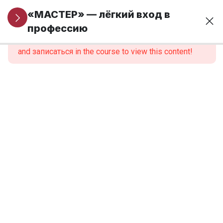
Информация
5
«МАСТЕР» — лёгкий вход в
для новых
профессию
This content is protected, please
войти
учеников
and записаться in the course to view this content!
Модуль 1. Основы
24
финансовой
грамотности и
предпринимательства
Модуль 2.
9
Введение в
профессию
Модуль 3.
12
Анатомия,