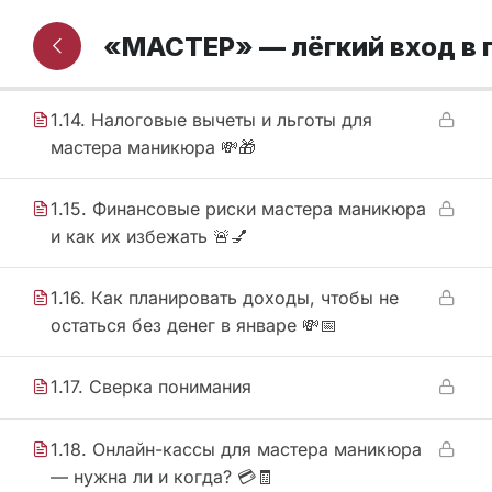
1.13. Личные налоги мастера маникюра —
«МАСТЕР» — лёгкий вход в
что важно знать? 🚗🏠
1.14. Налоговые вычеты и льготы для
мастера маникюра 💸🎁
1.15. Финансовые риски мастера маникюра
и как их избежать 🚨💅
1.16. Как планировать доходы, чтобы не
остаться без денег в январе 💸📅
1.17. Сверка понимания
1.18. Онлайн-кассы для мастера маникюра
— нужна ли и когда? 💳🧾