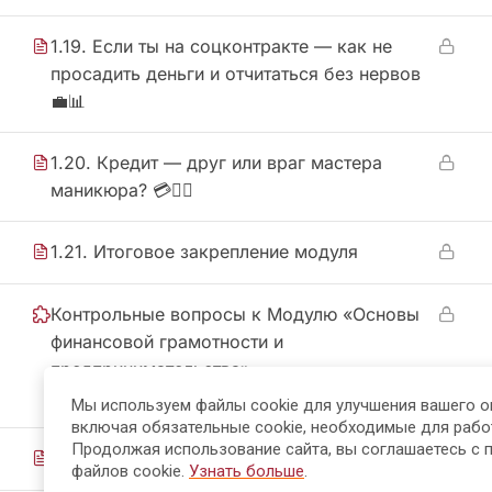
1.19. Если ты на соцконтракте — как не
просадить деньги и отчитаться без нервов
💼📊
1.20. Кредит — друг или враг мастера
маникюра? 💳🤷‍♀️
1.21. Итоговое закрепление модуля
Контрольные вопросы к Модулю «Основы
финансовой грамотности и
предпринимательства»
10 Questions
Мы используем файлы cookie для улучшения вашего о
включая обязательные cookie, необходимые для рабо
Продолжая использование сайта, вы соглашаетесь с 
Проверь себя: термины урока
файлов cookie.
Узнать больше
.