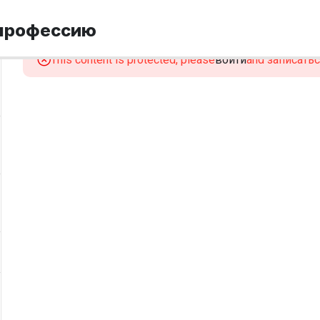
 профессию
This content is protected, please
войти
and записаться