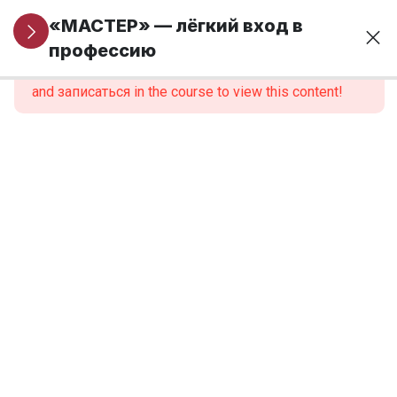
Информация
5
«МАСТЕР» — лёгкий вход в
для новых
профессию
This content is protected, please
войти
учеников
and записаться in the course to view this content!
Модуль 1. Основы
24
финансовой
грамотности и
предпринимательства
1.1.
Навигация
по
модулю
1.2. Зачем
нужна