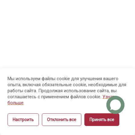
финансовая
грамотность?
1.3. Фокус
понимания
1.4. ТОП 10
финансовых
ошибок
Мы используем файлы cookie для улучшения вашего
опыта, включая обязательные cookie, необходимые для
1.5.
работы сайта. Продолжая использование сайта, вы
Финансовые
соглашаетесь с применением файлов cookie.
Узнать
цели
больше
.
мастера
ногтевого
Настроить
Отклонить все
Принять все
сервиса
Назад
Вперёд