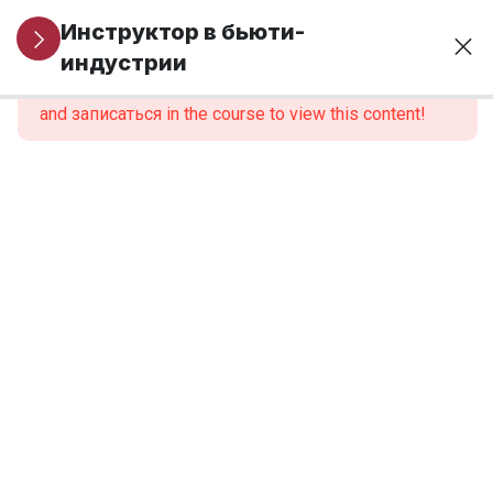
Организационные
1
Инструктор в бьюти-
вопросы
индустрии
This content is protected, please
войти
and записаться in the course to view this content!
МОДУЛЬ 1.
6
Профессиональная
идентичность и
роль инструктора
МОДУЛЬ 2.
6
Нормативно-
правовые
основы
образовательной
деятельности