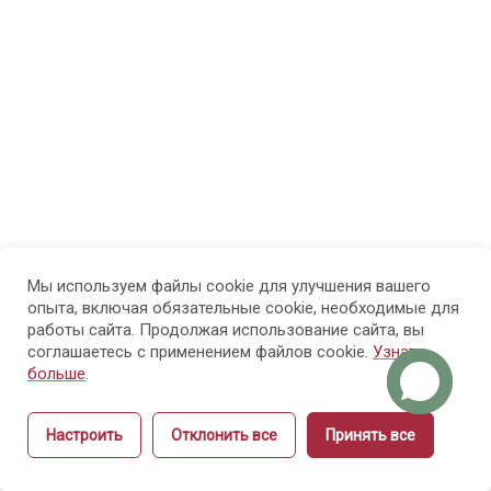
МОДУЛЬ 3.
7
Психолого-
педагогические
основы
обучения
взрослых
3.1
Особенности
обучения
Мы используем файлы cookie для улучшения вашего
опыта, включая обязательные cookie, необходимые для
взрослых:
работы сайта. Продолжая использование сайта, вы
как
соглашаетесь с применением файлов cookie.
Узнать
перестать
больше
.
«объяснять»
и начать
Настроить
Отклонить все
Принять все
управлять
Назад
Вперёд
обучением