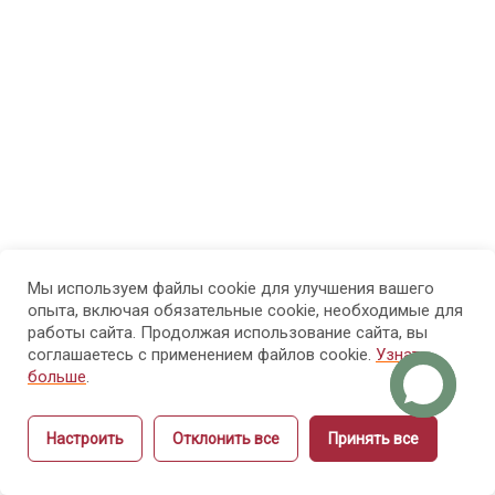
начинающих
инструкторов
1.3.
Ограничения
модели
“умею —
значит
обучу”
Мы используем файлы cookie для улучшения вашего
1.4.
опыта, включая обязательные cookie, необходимые для
работы сайта. Продолжая использование сайта, вы
Профессиональная
соглашаетесь с применением файлов cookie.
Узнать
роль инструктора:
больше
.
функции и
ответственность
Настроить
Отклонить все
Принять все
Назад
Вперёд
1.5.