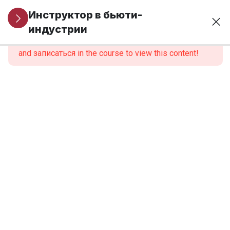
Организационные
1
Инструктор в бьюти-
вопросы
индустрии
This content is protected, please
войти
and записаться in the course to view this content!
МОДУЛЬ 1.
6
Профессиональная
идентичность и
роль инструктора
1.1. Различие
профессиональных
ролей: мастер и
инструктор
1.2.
Системные
ошибки