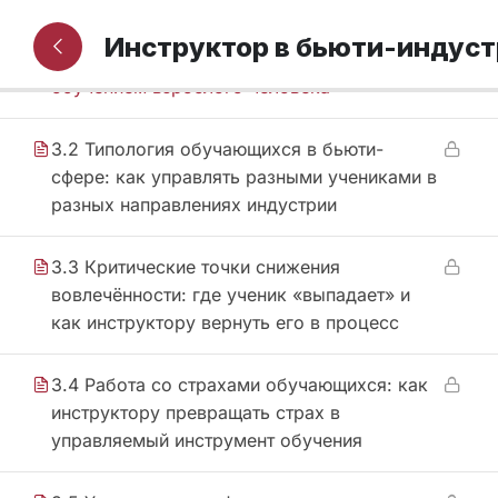
3.1 Особенности обучения взрослых: как
Инструктор в бьюти-индус
перестать «объяснять» и начать управлять
обучением взрослого человека
3.2 Типология обучающихся в бьюти-
сфере: как управлять разными учениками в
разных направлениях индустрии
3.3 Критические точки снижения
вовлечённости: где ученик «выпадает» и
как инструктору вернуть его в процесс
3.4 Работа со страхами обучающихся: как
инструктору превращать страх в
управляемый инструмент обучения