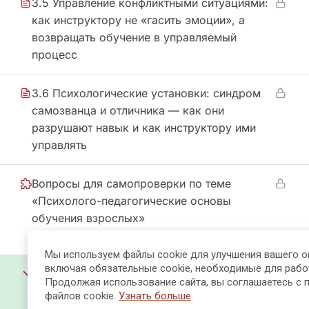
3.5 Управление конфликтными ситуациями:
как инструктору не «гасить эмоции», а
возвращать обучение в управляемый
процесс
3.6 Психологические установки: синдром
самозванца и отличника — как они
разрушают навык и как инструктору ими
управлять
Вопросы для самопроверки по теме
«Психолого-педагогические основы
обучения взрослых»
22 Questions
Мы используем файлы cookie для улучшения вашего о
включая обязательные cookie, необходимые для рабо
МОДУЛЬ 4. Проектирование
7
Продолжая использование сайта, вы соглашаетесь с 
образовательного процесса и
файлов cookie.
Узнать больше
.