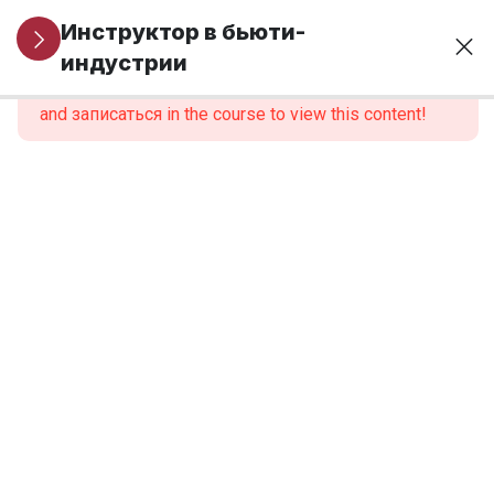
Организационные
1
Инструктор в бьюти-
вопросы
индустрии
This content is protected, please
войти
and записаться in the course to view this content!
МОДУЛЬ 1.
6
Профессиональная
идентичность и
роль инструктора
МОДУЛЬ 2.
6
Нормативно-
правовые
основы
образовательной
деятельности