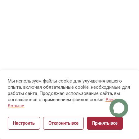
2.1 Система
образования
Российской
Федерации:
как
инструктору
работать в
правовом
поле, а не
«на
ощущениях»
Мы используем файлы cookie для улучшения вашего
опыта, включая обязательные cookie, необходимые для
работы сайта. Продолжая использование сайта, вы
2.2 Формы и виды
соглашаетесь с применением файлов cookie.
Узнать
профессионального
больше
.
обучения: как
инструктору
Настроить
Отклонить все
Принять все
Назад
Вперёд
управлять
результатом, а не