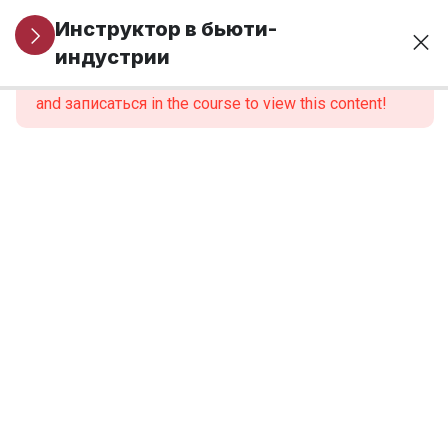
Организационные
1
Инструктор в бьюти-
вопросы
индустрии
This content is protected, please
войти
and записаться in the course to view this content!
МОДУЛЬ 1.
6
Профессиональная
идентичность и
роль инструктора
МОДУЛЬ 2.
6
Нормативно-
правовые
основы
образовательной
деятельности