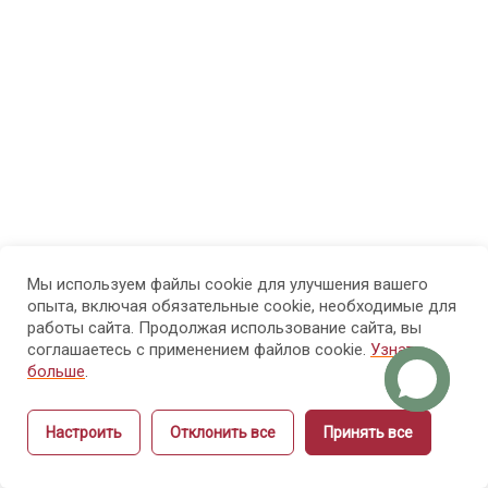
МОДУЛЬ 3.
7
Психолого-
педагогические
основы
обучения
взрослых
МОДУЛЬ 4.
7
Проектирование
образовательного
Мы используем файлы cookie для улучшения вашего
опыта, включая обязательные cookie, необходимые для
процесса и
работы сайта. Продолжая использование сайта, вы
структуры курса
соглашаетесь с применением файлов cookie.
Узнать
больше
.
МОДУЛЬ 5.
9
Настроить
Отклонить все
Принять все
Методика
Назад
Вперёд
объяснения и