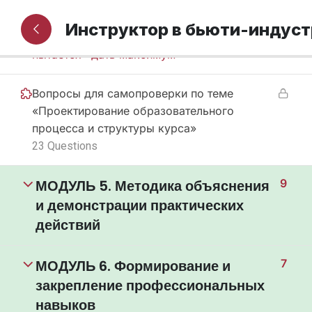
4.6 Ошибки перегрузки содержания: как
Инструктор в бьюти-индус
инструктор сам ломает обучение, когда
пытается «дать максимум»
Вопросы для самопроверки по теме
«Проектирование образовательного
процесса и структуры курса»
23 Questions
МОДУЛЬ 5. Методика объяснения
9
и демонстрации практических
действий
МОДУЛЬ 6. Формирование и
7
закрепление профессиональных
навыков