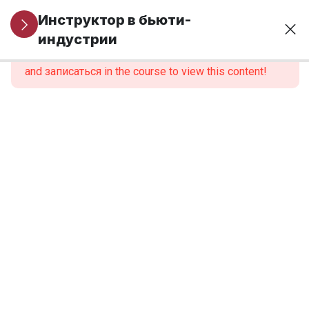
Организационные
1
Инструктор в бьюти-
вопросы
индустрии
This content is protected, please
войти
and записаться in the course to view this content!
МОДУЛЬ 1.
6
Профессиональная
идентичность и
роль инструктора
1.1. Различие
профессиональных
ролей: мастер и
инструктор
1.2.
Системные
ошибки