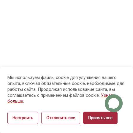
начинающих
инструкторов
1.3.
Ограничения
модели
“умею —
значит
обучу”
Мы используем файлы cookie для улучшения вашего
1.4.
опыта, включая обязательные cookie, необходимые для
работы сайта. Продолжая использование сайта, вы
Профессиональная
соглашаетесь с применением файлов cookie.
Узнать
роль инструктора:
больше
.
функции и
ответственность
Настроить
Отклонить все
Принять все
Назад
Вперёд
1.5.