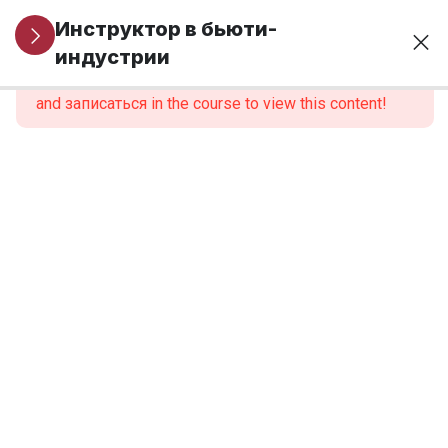
Организационные
1
Инструктор в бьюти-
вопросы
индустрии
This content is protected, please
войти
and записаться in the course to view this content!
МОДУЛЬ 1.
6
Профессиональная
идентичность и
роль инструктора
МОДУЛЬ 2.
6
Нормативно-
правовые
основы
образовательной
деятельности