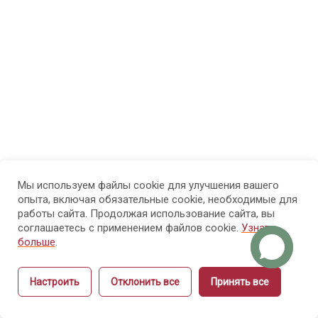
МОДУЛЬ 3.
7
Психолого-
педагогические
основы
обучения
взрослых
МОДУЛЬ 4.
7
Проектирование
образовательного
Мы используем файлы cookie для улучшения вашего
опыта, включая обязательные cookie, необходимые для
процесса и
работы сайта. Продолжая использование сайта, вы
структуры курса
соглашаетесь с применением файлов cookie.
Узнать
больше
.
МОДУЛЬ 5.
9
Настроить
Отклонить все
Принять все
Методика
Назад
Вперёд
объяснения и