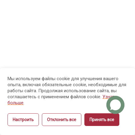
МОДУЛЬ 3.
7
Психолого-
педагогические
основы
обучения
взрослых
МОДУЛЬ 4.
7
Проектирование
образовательного
Мы используем файлы cookie для улучшения вашего
опыта, включая обязательные cookie, необходимые для
процесса и
работы сайта. Продолжая использование сайта, вы
структуры курса
соглашаетесь с применением файлов cookie.
Узнать
больше
.
МОДУЛЬ 5.
9
Настроить
Отклонить все
Принять все
Методика
Назад
Вперёд
объяснения и