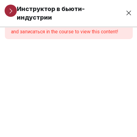
Организационные
1
Инструктор в бьюти-
вопросы
индустрии
This content is protected, please
войти
and записаться in the course to view this content!
МОДУЛЬ 1.
6
Профессиональная
идентичность и
роль инструктора
МОДУЛЬ 2.
6
Нормативно-
правовые
основы
образовательной
деятельности