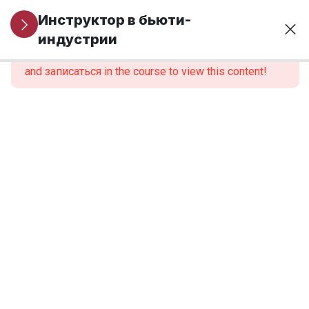
Организационные
1
Инструктор в бьюти-
вопросы
индустрии
This content is protected, please
войти
and записаться in the course to view this content!
МОДУЛЬ 1.
6
Профессиональная
идентичность и
роль инструктора
МОДУЛЬ 2.
6
Нормативно-
правовые
основы
образовательной
деятельности