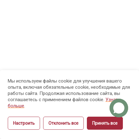
МОДУЛЬ 3.
7
Психолого-
педагогические
основы
обучения
взрослых
МОДУЛЬ 4.
7
Проектирование
образовательного
Мы используем файлы cookie для улучшения вашего
опыта, включая обязательные cookie, необходимые для
процесса и
работы сайта. Продолжая использование сайта, вы
структуры курса
соглашаетесь с применением файлов cookie.
Узнать
больше
.
МОДУЛЬ 5.
9
Настроить
Отклонить все
Принять все
Методика
Назад
Вперёд
объяснения и