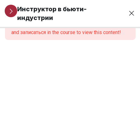
Организационные
1
Инструктор в бьюти-
вопросы
индустрии
This content is protected, please
войти
and записаться in the course to view this content!
МОДУЛЬ 1.
6
Профессиональная
идентичность и
роль инструктора
МОДУЛЬ 2.
6
Нормативно-
правовые
основы
образовательной
деятельности