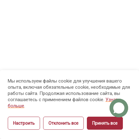
МОДУЛЬ 3.
7
Психолого-
педагогические
основы
обучения
взрослых
МОДУЛЬ 4.
7
Проектирование
образовательного
Мы используем файлы cookie для улучшения вашего
опыта, включая обязательные cookie, необходимые для
процесса и
работы сайта. Продолжая использование сайта, вы
структуры курса
соглашаетесь с применением файлов cookie.
Узнать
больше
.
МОДУЛЬ 5.
9
Настроить
Отклонить все
Принять все
Методика
Назад
Вперёд
объяснения и