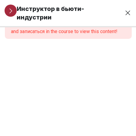
Организационные
1
Инструктор в бьюти-
вопросы
индустрии
This content is protected, please
войти
and записаться in the course to view this content!
МОДУЛЬ 1.
6
Профессиональная
идентичность и
роль инструктора
МОДУЛЬ 2.
6
Нормативно-
правовые
основы
образовательной
деятельности