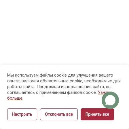
МОДУЛЬ 3.
7
Психолого-
педагогические
основы
обучения
взрослых
МОДУЛЬ 4.
7
Проектирование
образовательного
Мы используем файлы cookie для улучшения вашего
опыта, включая обязательные cookie, необходимые для
процесса и
работы сайта. Продолжая использование сайта, вы
структуры курса
соглашаетесь с применением файлов cookie.
Узнать
больше
.
МОДУЛЬ 5.
9
Настроить
Отклонить все
Принять все
Методика
Назад
Вперёд
объяснения и