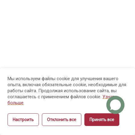
МОДУЛЬ 3.
7
Психолого-
педагогические
основы
обучения
взрослых
МОДУЛЬ 4.
7
Проектирование
образовательного
Мы используем файлы cookie для улучшения вашего
опыта, включая обязательные cookie, необходимые для
процесса и
работы сайта. Продолжая использование сайта, вы
структуры курса
соглашаетесь с применением файлов cookie.
Узнать
больше
.
МОДУЛЬ 5.
9
Настроить
Отклонить все
Принять все
Методика
Назад
Вперёд
объяснения и