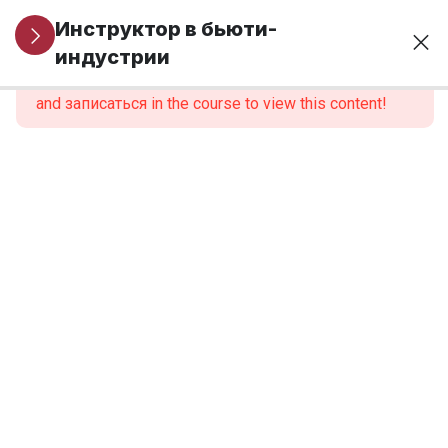
Организационные
1
Инструктор в бьюти-
вопросы
индустрии
This content is protected, please
войти
and записаться in the course to view this content!
МОДУЛЬ 1.
6
Профессиональная
идентичность и
роль инструктора
МОДУЛЬ 2.
6
Нормативно-
правовые
основы
образовательной
деятельности