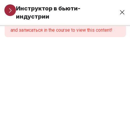
Организационные
1
Инструктор в бьюти-
вопросы
индустрии
This content is protected, please
войти
and записаться in the course to view this content!
МОДУЛЬ 1.
6
Профессиональная
идентичность и
роль инструктора
МОДУЛЬ 2.
6
Нормативно-
правовые
основы
образовательной
деятельности