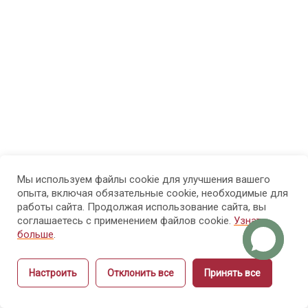
МОДУЛЬ 3.
7
Психолого-
педагогические
основы
обучения
взрослых
МОДУЛЬ 4.
7
Проектирование
образовательного
Мы используем файлы cookie для улучшения вашего
опыта, включая обязательные cookie, необходимые для
процесса и
работы сайта. Продолжая использование сайта, вы
структуры курса
соглашаетесь с применением файлов cookie.
Узнать
больше
.
МОДУЛЬ 5.
9
Настроить
Отклонить все
Принять все
Методика
Назад
объяснения и