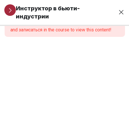
Организационные
1
Инструктор в бьюти-
вопросы
индустрии
This content is protected, please
войти
and записаться in the course to view this content!
МОДУЛЬ 1.
6
Профессиональная
идентичность и
роль инструктора
МОДУЛЬ 2.
6
Нормативно-
правовые
основы
образовательной
деятельности