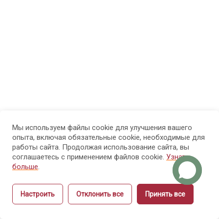
2.1 Система
образования
Российской
Федерации:
как
инструктору
работать в
правовом
поле, а не
«на
ощущениях»
Мы используем файлы cookie для улучшения вашего
опыта, включая обязательные cookie, необходимые для
работы сайта. Продолжая использование сайта, вы
2.2 Формы и виды
соглашаетесь с применением файлов cookie.
Узнать
профессионального
больше
.
обучения: как
инструктору
Настроить
Отклонить все
Принять все
Назад
Вперёд
управлять
результатом, а не