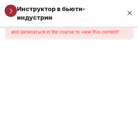
Организационные
1
Инструктор в бьюти-
вопросы
индустрии
This content is protected, please
войти
and записаться in the course to view this content!
МОДУЛЬ 1.
6
Профессиональная
идентичность и
роль инструктора
МОДУЛЬ 2.
6
Нормативно-
правовые
основы
образовательной
деятельности