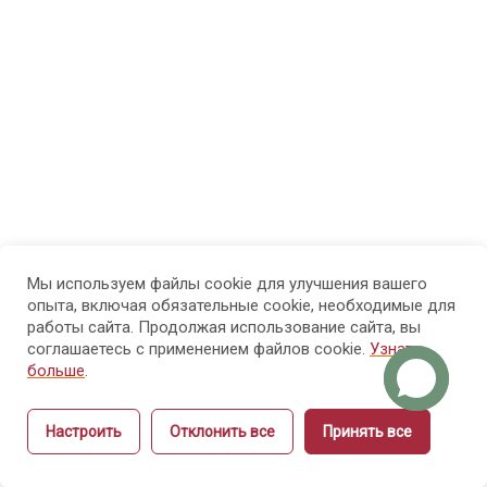
МОДУЛЬ 3.
7
Психолого-
педагогические
основы
обучения
взрослых
МОДУЛЬ 4.
7
Проектирование
образовательного
Мы используем файлы cookie для улучшения вашего
опыта, включая обязательные cookie, необходимые для
процесса и
работы сайта. Продолжая использование сайта, вы
структуры курса
соглашаетесь с применением файлов cookie.
Узнать
больше
.
МОДУЛЬ 5.
9
Настроить
Отклонить все
Принять все
Методика
Назад
Вперёд
объяснения и