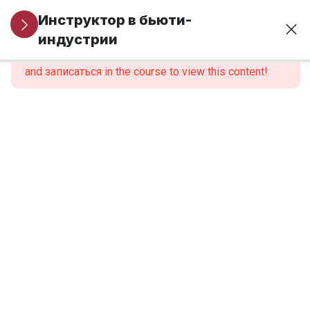
Организационные
1
Инструктор в бьюти-
вопросы
индустрии
This content is protected, please
войти
and записаться in the course to view this content!
МОДУЛЬ 1.
6
Профессиональная
идентичность и
роль инструктора
МОДУЛЬ 2.
6
Нормативно-
правовые
основы
образовательной
деятельности