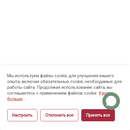
МОДУЛЬ 3.
7
Психолого-
педагогические
основы
обучения
взрослых
МОДУЛЬ 4.
7
Проектирование
образовательного
Мы используем файлы cookie для улучшения вашего
опыта, включая обязательные cookie, необходимые для
процесса и
работы сайта. Продолжая использование сайта, вы
структуры курса
соглашаетесь с применением файлов cookie.
Узнать
больше
.
4.1
Настроить
Отклонить все
Принять все
Диагностика
Назад
Вперёд
исходного