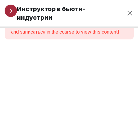
Организационные
1
Инструктор в бьюти-
вопросы
индустрии
This content is protected, please
войти
and записаться in the course to view this content!
МОДУЛЬ 1.
6
Профессиональная
идентичность и
роль инструктора
МОДУЛЬ 2.
6
Нормативно-
правовые
основы
образовательной
деятельности