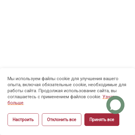
МОДУЛЬ 3.
7
Психолого-
педагогические
основы
обучения
взрослых
МОДУЛЬ 4.
7
Проектирование
образовательного
Мы используем файлы cookie для улучшения вашего
опыта, включая обязательные cookie, необходимые для
процесса и
работы сайта. Продолжая использование сайта, вы
структуры курса
соглашаетесь с применением файлов cookie.
Узнать
больше
.
МОДУЛЬ 5.
9
Настроить
Отклонить все
Принять все
Методика
Назад
Вперёд
объяснения и