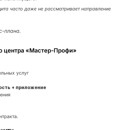
щита часто даже не рассматривает направление
с-плана.
го центра «Мастер-Профи»
ельных услуг
ость + приложение
ения
нтракта.