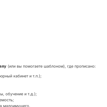
елу
(или вы помогаете шаблоном), где прописано:
рный кабинет и т.п.);
 обучение и т.д.);
емость;
са малоимущего.