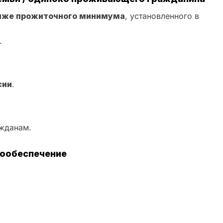
иже прожиточного минимума
, установленного в
.
сии
.
жданам.
мообеспечение