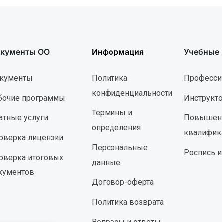
кументы ОО
Информация
Учебные
кументы
Политика
Професси
конфиденциальности
бочие программы
Инструкт
Термины и
атные услуги
Повышен
определения
квалифик
оверка лицензии
Персональные
Роспись и
оверка итоговых
данные
кументов
Договор-оферта
Политика возврата
Вопросы и ответы