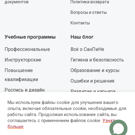
документов
Политика возврата
Вопросы и ответы
Контакты
Учебные программы
Наш блог
Профессиональные
Всё о СанПиНе
Инструкторские
Гигиена и безопасность
Повышение
Образование и курсы
квалификации
Ошибки и решения
Роспись и дизайн
Развитие и карьера
Мы используем файлы cookie для улучшения вашего
опыта, включая обязательные cookie, необходимые для
© УЦ «Мастер-Профи» — 2015-2026 (14+)
работы сайта. Продолжая использование сайта, вы
ИП Милованов Д.В.
соглашаетесь с применением файлов cookie.
Узнать
ОГРНИП 317237500145811
больше
.
Лицензия №09402 от 18.11.2019 г.