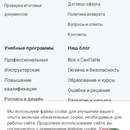
Договор-оферта
Проверка итоговых
документов
Политика возврата
Вопросы и ответы
Контакты
Учебные программы
Наш блог
Профессиональные
Всё о СанПиНе
Инструкторские
Гигиена и безопасность
Повышение
Образование и курсы
квалификации
Ошибки и решения
Роспись и дизайн
Развитие и карьера
Мы используем файлы cookie для улучшения вашего
опыта, включая обязательные cookie, необходимые для
© УЦ «Мастер-Профи» — 2015-2026 (14+)
работы сайта. Продолжая использование сайта, вы
ИП Милованов Д.В.
соглашаетесь с применением файлов cookie.
Узнать