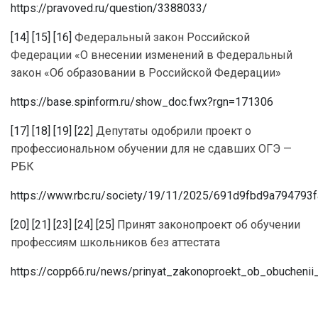
https://pravoved.ru/question/3388033/
[14]
[15]
[16]
Федеральный закон Российской
Федерации «О внесении изменений в Федеральный
закон «Об образовании в Российской Федерации»
https://base.spinform.ru/show_doc.fwx?rgn=171306
[17]
[18]
[19]
[22]
Депутаты одобрили проект о
профессиональном обучении для не сдавших ОГЭ —
РБК
https://www.rbc.ru/society/19/11/2025/691d9fbd9a794793
[20]
[21]
[23]
[24]
[25]
Принят законопроект об обучении
профессиям школьников без аттестата
https://copp66.ru/news/prinyat_zakonoproekt_ob_obuchenii