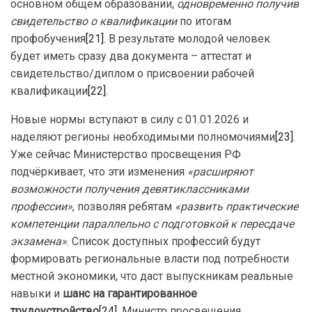
основном общем образовании,
одновременно получив
свидетельство о квалификации
по итогам
профобучения
[21]
. В результате молодой человек
будет иметь сразу два документа – аттестат и
свидетельство/диплом о присвоении рабочей
квалификации
[22]
.
Новые нормы вступают в силу с 01.01.2026 и
наделяют регионы необходимыми полномочиями
[23]
.
Уже сейчас Министерство просвещения РФ
подчёркивает, что эти изменения
«расширяют
возможности получения девятиклассниками
профессии»
, позволяя ребятам
«развить практические
компетенции параллельно с подготовкой к пересдаче
экзамена»
. Список доступных профессий будут
формировать региональные власти под потребности
местной экономики, что даст выпускникам реальные
навыки и
шанс на гарантированное
трудоустройство
[24]
. Министр просвещения