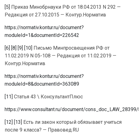
[5]
Приказ Минобрнауки РФ от 18.04.2013 N 292 —
Редакция от 27.10.2015 — Контур.Норматив
https://normativ.kontur.ru/document?
moduleId=1&documentId=226542
[6]
[8]
[9]
[10]
Письмо Минпросвещения РФ от
11.02.2019 N 05-108 — Редакция от 11.02.2019 —
Контур.Норматив
https://normativ.kontur.ru/document?
moduleId=8&documentId=363089
[11]
Статья 43 \ КонсультантПлюс
https://www.consultant.ru/document/cons_doc_LAW_2839
[12]
[13]
Есть ли закон который обязывает учиться
после 9 класса? — Правовед.RU