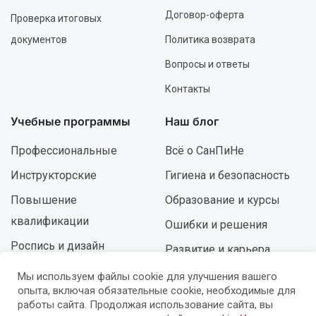
Договор-оферта
Проверка итоговых
документов
Политика возврата
Вопросы и ответы
Контакты
Учебные программы
Наш блог
Профессиональные
Всё о СанПиНе
Инструкторские
Гигиена и безопасность
Повышение
Образование и курсы
квалификации
Ошибки и решения
Роспись и дизайн
Развитие и карьера
Мы используем файлы cookie для улучшения вашего
опыта, включая обязательные cookie, необходимые для
© УЦ «Мастер-Профи» — 2015-2026 (14+)
работы сайта. Продолжая использование сайта, вы
ИП Милованов Д.В.