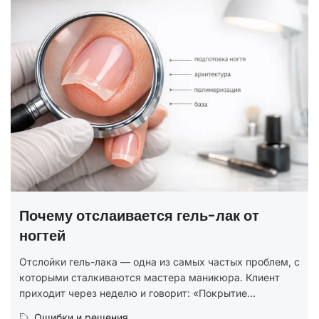
ГОСТ на маникюр Р 72319-2025 —
полный разбор
В 2025 году был утверждён новый национальный
стандарт ГОСТ Р 72319-2025 «Услуги бытовые.
Ногтевой сервис. Карты типовых технологических
облем, с
процессов. Общие...
иент
Юридическая грамотность