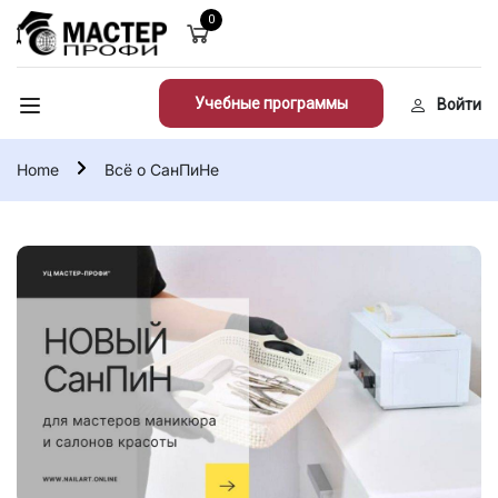
0
Учебные программы
Войти
Home
Всё о СанПиНе